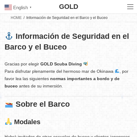
Skip
Skip
GOLD
to
to
English
▼
the
the
content
Navigation
HOME
Información de Seguridad en el Barco y el Buceo
Información de Seguridad en el
Barco y el Buceo
Gracias por elegir
GOLD Scuba Diving
Para disfrutar plenamente del hermoso mar de Okinawa
, por
favor lea las siguientes
normas importantes a bordo y de
buceo
antes de su inmersión.
Sobre el Barco
Modales
Habrá invitados de otras escuelas de buceo y clientes japoneses