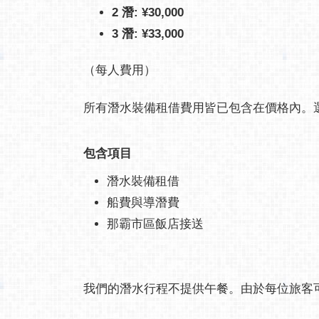
2 潛:
¥30,000
3 潛:
¥33,000
（每人費用）
所有潛水裝備租借費用皆已包含在價格內。
包含項目
潛水裝備租借
船費與導潛費
那霸市區飯店接送
我們的潛水行程不提供午餐。由於每位旅客