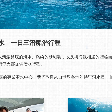
水－一日三潛船潛行程
水勝地，以清澈見底的海水、繽紛的珊瑚礁，以及與海龜相遇的體
們每天都提供潛水行程。
，位於沖繩那霸的專業潛水中心。我們歡迎來自世界各地的持證潛水