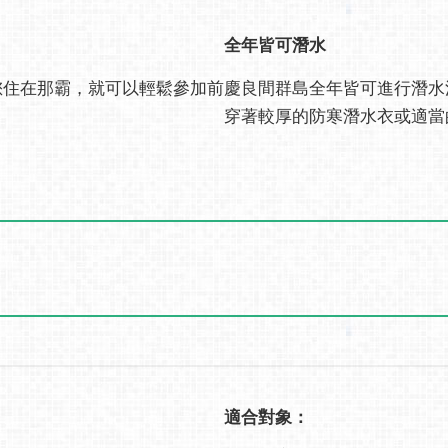
全年皆可潛水
果您住在那霸，就可以輕鬆參加前
慶良間群島全年皆可進行潛水活
穿著較厚的防寒潛水衣或適當
適合對象：