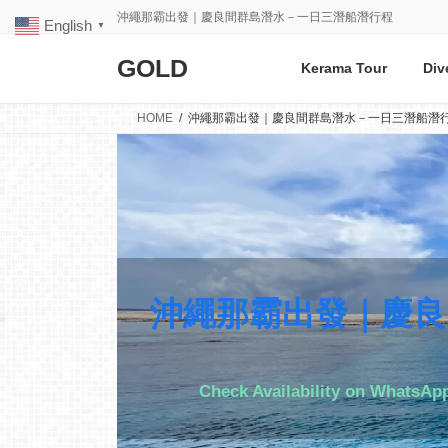
Skip
Skip
沖繩那霸出發｜慶良間群島潛水－一日三潛船潛行程
English
to
to
▼
the
the
GOLD
content
Navigation
Kerama Tour
Div
HOME
沖繩那霸出發｜慶良間群島潛水－一日三潛船潛
沖繩那霸出發｜慶良
Check Availability on WhatsAp