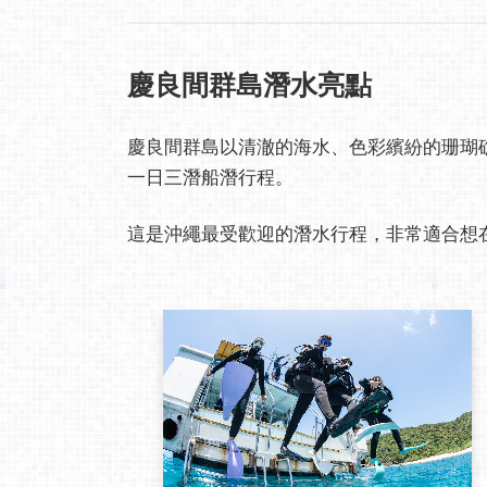
慶良間群島潛水亮點
慶良間群島以清澈的海水、色彩繽紛的珊瑚礁，以
一日三潛船潛行程。
這是沖繩最受歡迎的潛水行程，非常適合想