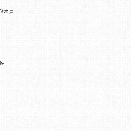
潛水員
客