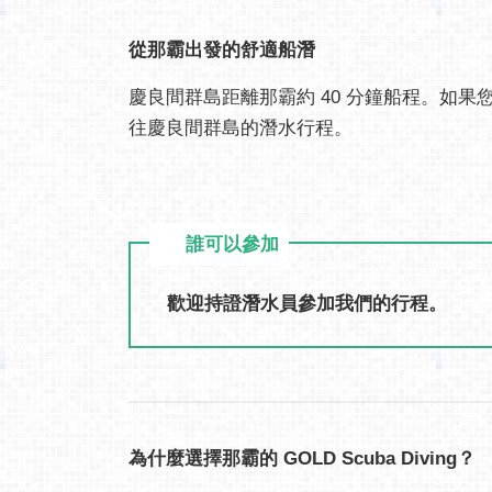
從那霸出發的舒適船潛
慶良間群島距離那霸約 40 分鐘船程。如
往慶良間群島的潛水行程。
誰可以參加
歡迎持證潛水員參加我們的行程。
為什麼選擇那霸的 GOLD Scuba Diving？