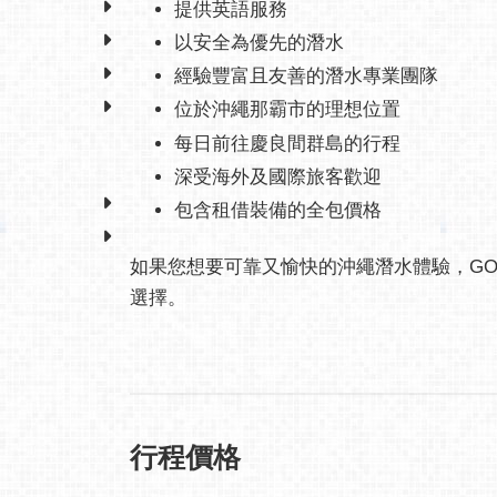
提供英語服務
以安全為優先的潛水
經驗豐富且友善的潛水專業團隊
位於沖繩那霸市的理想位置
每日前往慶良間群島的行程
深受海外及國際旅客歡迎
包含租借裝備的全包價格
如果您想要可靠又愉快的沖繩潛水體驗，GOLD S
選擇。
行程價格