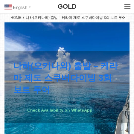
Skip
Skip
GOLD
to
to
English
▼
the
the
content
Navigation
HOME
나하(오키나와) 출발 – 케라마 제도 스쿠버다이빙 3회 보트 투어
나하(오키나와) 출발 – 케라
마 제도 스쿠버다이빙 3회
보트 투어
Check Availability on WhatsApp